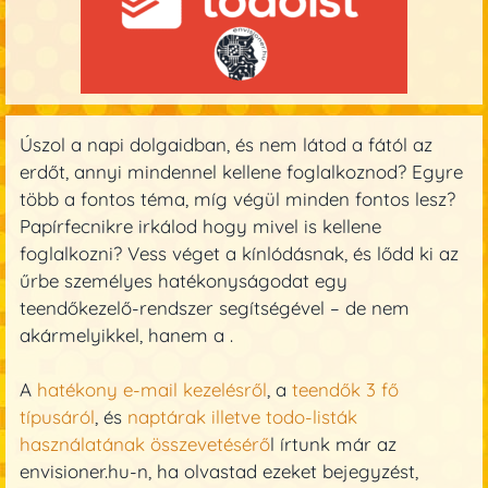
Úszol a napi dolgaidban, és nem látod a fától az
erdőt, annyi mindennel kellene foglalkoznod? Egyre
több a fontos téma, míg végül minden fontos lesz?
Papírfecnikre irkálod hogy mivel is kellene
foglalkozni? Vess véget a kínlódásnak, és lődd ki az
űrbe személyes hatékonyságodat egy
teendőkezelő-rendszer segítségével – de nem
akármelyikkel, hanem a .
A
hatékony e-mail kezelésről
, a
teendők 3 fő
típusáról
, és
naptárak illetve todo-listák
használatának összevetésérő
l írtunk már az
envisioner.hu-n, ha olvastad ezeket bejegyzést,