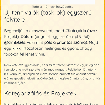
Todoist – Új task hozzáadása
Új tennivalók (task-ok) egyszerű
felvitele
Begépeljük a címszavakat, majd
#Kategória
(azaz
Projekt),
Dátum
(angolul, egyszerűen, pl 9 Jul),
@cimkézés
, valamint
p(és a prioritás száma)
. Majd
egy klikk. Irtózatosan feelinges és gyors, ahogy
todokat fel lehet vinni.
Nem kötelező így csinálni, ez a fajta felvitel viszont a egyik legjobb
funkciója, emiatt szerettem én meg nagyon. Felvitelkor láthatunk
kis ikonokat, amelyek az eloző sorban említett funkciókat hozzák
elő, és gépelés helyett rábökhetünk a megfelelő határidőre, prioritás
zászlócskájára.
Kategorizálás és Projektek
Projekteket hozhatunk létre annak érdekében, hogy