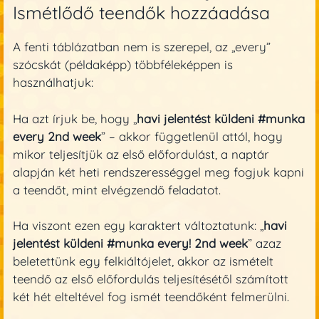
Ismétlődő teendők hozzáadása
A fenti táblázatban nem is szerepel, az „every”
szócskát (példaképp) többféleképpen is
használhatjuk:
Ha azt írjuk be, hogy „
havi jelentést küldeni #munka
every 2nd week
” – akkor függetlenül attól, hogy
mikor teljesítjük az első előfordulást, a naptár
alapján két heti rendszerességgel meg fogjuk kapni
a teendőt, mint elvégzendő feladatot.
Ha viszont ezen egy karaktert változtatunk: „
havi
jelentést küldeni #munka every! 2nd week
” azaz
beletettünk egy felkiáltójelet, akkor az ismételt
teendő az első előfordulás teljesítésétől számított
két hét elteltével fog ismét teendőként felmerülni.