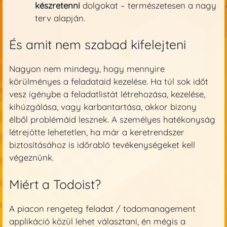
készretenni
dolgokat – természetesen a nagy
terv alapján.
És amit nem szabad kifelejteni
Nagyon nem mindegy, hogy mennyire
körülményes a feladataid kezelése. Ha túl sok időt
vesz igénybe a feladatlistát létrehozása, kezelése,
kihúzgálása, vagy karbantartása, akkor bizony
élből problémáid lesznek. A személyes hatékonyság
létrejötte lehetetlen, ha már a keretrendszer
biztosításához is időrabló tevékenységeket kell
végeznünk.
Miért a Todoist?
A piacon rengeteg feladat / todomanagement
applikáció közül lehet választani, én mégis a