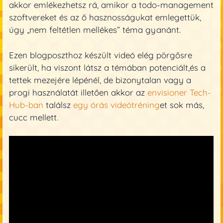
akkor emlékezhetsz rá, amikor a todo-management
szoftvereket és az ő hasznosságukat emlegettük,
úgy „nem feltétlen mellékes” téma gyanánt.
Ezen blogposzthoz készült videó elég pörgősre
sikerült, ha viszont látsz a témában potenciált,és a
tettek mezejére lépénél, de bizonytalan vagy a
progi használatát illetően akkor az
envisioner Tech-
Hub-ban
találsz
egy órás videótréning
et sok más,
cucc mellett.