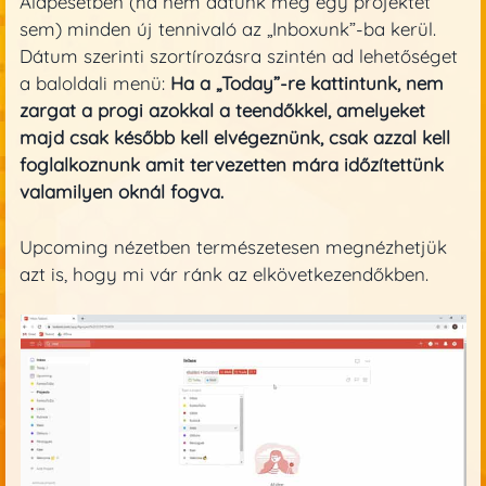
Alapesetben (ha nem adtunk meg egy projektet
sem) minden új tennivaló az „Inboxunk”-ba kerül.
Dátum szerinti szortírozásra szintén ad lehetőséget
a baloldali menü:
Ha a „Today”-re kattintunk, nem
zargat a progi azokkal a teendőkkel, amelyeket
majd csak később kell elvégeznünk, csak azzal kell
foglalkoznunk amit tervezetten mára időzítettünk
valamilyen oknál fogva.
Upcoming nézetben természetesen megnézhetjük
azt is, hogy mi vár ránk az elkövetkezendőkben.