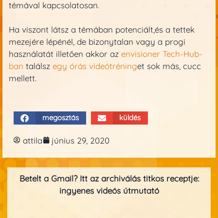
témával kapcsolatosan.
Ha viszont látsz a témában potenciált,és a tettek
mezejére lépénél, de bizonytalan vagy a progi
használatát illetően akkor az
envisioner Tech-Hub-
ban
találsz
egy órás videótréning
et sok más, cucc
mellett.
megosztás
küldés
attila
június 29, 2020
Betelt a Gmail? Itt az archiválás titkos receptje:
ingyenes videós útmutató