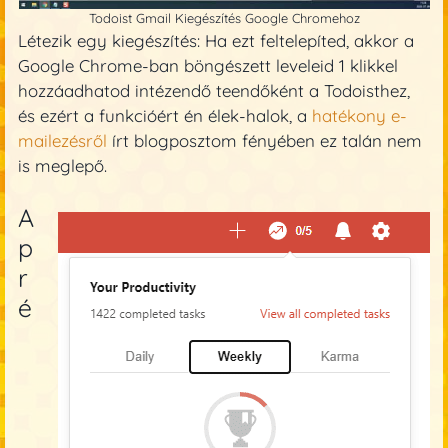
Todoist Gmail Kiegészítés Google Chromehoz
Létezik egy kiegészítés: Ha ezt feltelepíted, akkor a
Google Chrome-ban böngészett leveleid 1 klikkel
hozzáadhatod intézendő teendőként a Todoisthez,
és ezért a funkcióért én élek-halok, a
hatékony e-
mailezésről
írt blogposztom fényében ez talán nem
is meglepő.
A
p
r
é