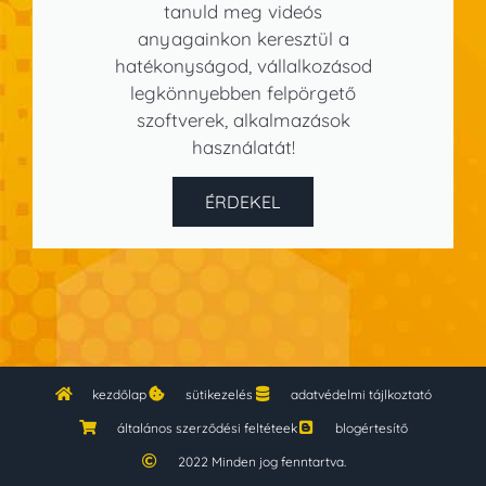
tanuld meg videós
anyagainkon keresztül a
hatékonyságod, vállalkozásod
legkönnyebben felpörgető
szoftverek, alkalmazások
használatát!
ÉRDEKEL
kezdőlap
sütikezelés
adatvédelmi tájlkoztató
általános szerződési feltéteek
blogértesítő
2022 Minden jog fenntartva.