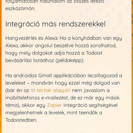
folyamatosan használom az összes létező
eszközömön.
Integráció más rendszerekkel
Hangvezérlés és Alexa: Ha a konyhádban van egy
Alexa, akkor angolul beszélve hozzá sorolhatod,
hogy mely dolgokat adja hozzá a Todoist
bevásárlási listádhoz (példaképp).
Ha androidos Gmail applikációban lecsillagozod a
leveleket – mondván hogy ezzel még dolgod van
(bár én az
itt leírtak alapján
nem javaslom a
mobiltelefonos e-mailezést, de ez már egy másik
téma), akkor egy
Zapier
integráció segítségével
megjelenhetnek a levelek, mint teendők a
Todoistedben.