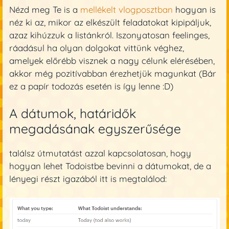
Nézd meg Te is a
mellékelt vlogposztban
hogyan is
néz ki az, mikor az elkészült feladatokat kipipáljuk,
azaz kihúzzuk a listánkról. Iszonyatosan feelinges,
ráadásul ha olyan dolgokat vittünk véghez,
amelyek előrébb visznek a nagy célunk elérésében,
akkor még pozitívabban érezhetjük magunkat (Bár
ez a papír todozás esetén is így lenne :D)
A dátumok, határidők
megadásának egyszerűsége
találsz útmutatást azzal kapcsolatosan, hogy
hogyan lehet Todoistbe bevinni a dátumokat, de a
lényegi részt igazából itt is megtalálod: