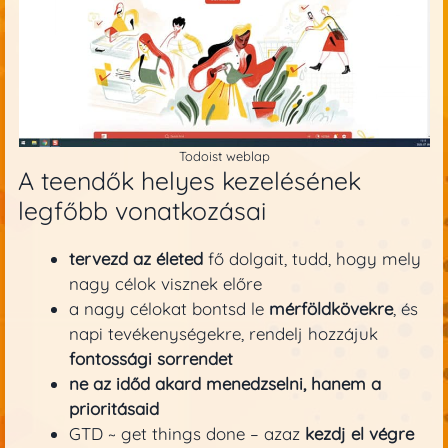
Todoist weblap
A teendők helyes kezelésének
legfőbb vonatkozásai
tervezd az életed
fő dolgait, tudd, hogy mely
nagy célok visznek előre
a nagy célokat bontsd le
mérföldkövekre
, és
napi tevékenységekre, rendelj hozzájuk
fontossági sorrendet
ne az időd akard menedzselni, hanem a
prioritásaid
GTD ~ get things done – azaz
kezdj el végre