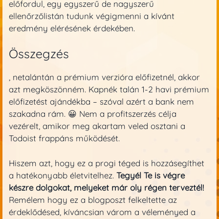
előfordul, egy egyszerű de nagyszerű
ellenőrzőlistán tudunk végigmenni a kívánt
eredmény elérésének érdekében.
Összegzés
, netalántán a prémium verzióra előfizetnél, akkor
azt megköszönném. Kapnék talán 1-2 havi prémium
előfizetést ajándékba – szóval azért a bank nem
szakadna rám. 😀 Nem a profitszerzés célja
vezérelt, amikor meg akartam veled osztani a
Todoist frappáns működését.
Hiszem azt, hogy ez a progi téged is hozzásegíthet
a hatékonyabb életvitelhez.
Tegyél Te is végre
készre dolgokat, melyeket már oly régen terveztél!
Remélem hogy ez a blogposzt felkeltette az
érdeklődésed, kíváncsian várom a véleményed a