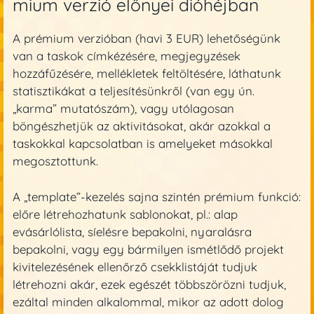
mium verzió előnyei dióhéjban
A prémium verzióban (havi 3 EUR) lehetőségünk
van a taskok címkézésére, megjegyzések
hozzáfűzésére, mellékletek feltöltésére, láthatunk
statisztikákat a teljesítésünkről (van egy ún.
„karma” mutatószám), vagy utólagosan
böngészhetjük az aktivitásokat, akár azokkal a
taskokkal kapcsolatban is amelyeket másokkal
megosztottunk.
A „template”-kezelés sajna szintén prémium funkció:
előre létrehozhatunk sablonokat, pl.: alap
evásárlólista, síelésre bepakolni, nyaralásra
bepakolni, vagy egy bármilyen ismétlődő projekt
kivitelezésének ellenőrző csekklistáját tudjuk
létrehozni akár, ezek egészét többszörözni tudjuk,
ezáltal minden alkalommal, mikor az adott dolog