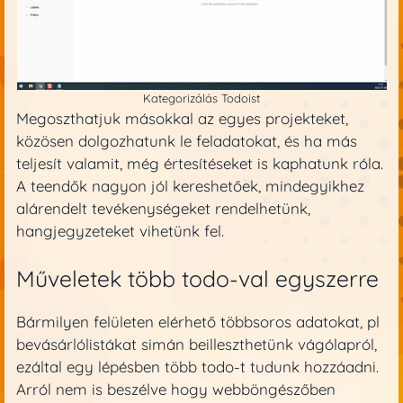
Kategorizálás Todoist
Megoszthatjuk másokkal az egyes projekteket,
közösen dolgozhatunk le feladatokat, és ha más
teljesít valamit, még értesítéseket is kaphatunk róla.
A teendők nagyon jól kereshetőek, mindegyikhez
alárendelt tevékenységeket rendelhetünk,
hangjegyzeteket vihetünk fel.
Műveletek több todo-val egyszerre
Bármilyen felületen elérhető többsoros adatokat, pl
bevásárlólistákat simán beilleszthetünk vágólapról,
ezáltal egy lépésben több todo-t tudunk hozzáadni.
Arról nem is beszélve hogy webböngészőben