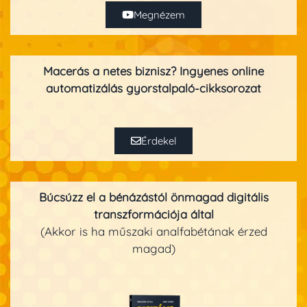
Megnézem
Macerás a netes biznisz? Ingyenes online
automatizálás gyorstalpaló-cikksorozat
Érdekel
Búcsúzz el a bénázástól önmagad
digitális
transzformációja által
(Akkor is ha műszaki analfabétának érzed
magad)