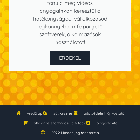
tanuld meg videós
anyagainkon keresztül a
hatékonyságod, vállalkozásod
legkönnyebben felpörgető
szoftverek, alkalmazások
használatát!
ÉRDEKEL
kezdőlap
sütikezelés
adatvédelmi tájlkoztató
általános szerződési feltéteek
blogértesítő
2022 Minden jog fenntartva.