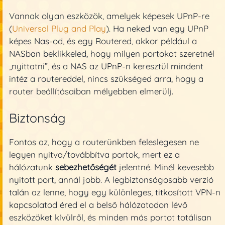
Vannak olyan eszközök, amelyek képesek UPnP-re
(
Universal Plug and Play
). Ha neked van egy UPnP
képes Nas-od, és egy Routered, akkor például a
NASban beklikkeled, hogy milyen portokat szeretnél
„nyittatni”, és a NAS az UPnP-n keresztül mindent
intéz a routereddel, nincs szükséged arra, hogy a
router beállításaiban mélyebben elmerülj.
Biztonság
Fontos az, hogy a routerünkben feleslegesen ne
legyen nyitva/továbbítva portok, mert ez a
hálózatunk
sebezhetőségét
jelentné. Minél kevesebb
nyitott port, annál jobb. A legbiztonságosabb verzió
talán az lenne, hogy egy különleges, titkosított VPN-n
kapcsolatod éred el a belső hálózatodon lévő
eszközöket kívülről, és minden más portot totálisan