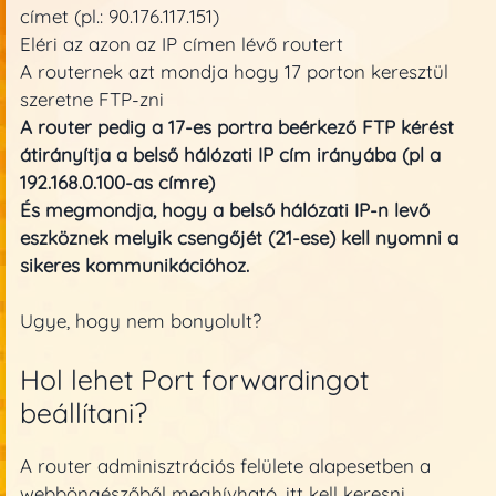
címet (pl.: 90.176.117.151)
Eléri az azon az IP címen lévő routert
A routernek azt mondja hogy 17 porton keresztül
szeretne FTP-zni
A router pedig a 17-es portra beérkező FTP kérést
átirányítja a belső hálózati IP cím irányába (pl a
192.168.0.100-as címre)
És megmondja, hogy a belső hálózati IP-n levő
eszköznek melyik csengőjét (21-ese) kell nyomni a
sikeres kommunikációhoz.
Ugye, hogy nem bonyolult?
Hol lehet Port forwardingot
beállítani?
A router adminisztrációs felülete alapesetben a
webböngészőből meghívható, itt kell keresni