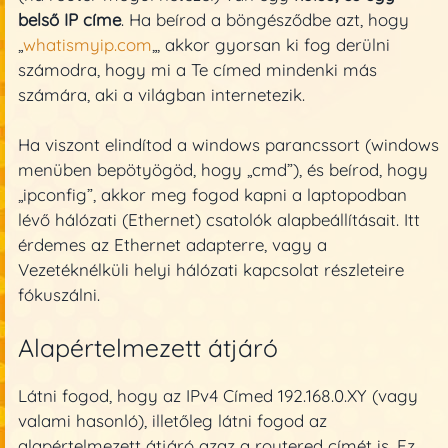
belső IP címe
. Ha beírod a böngésződbe azt, hogy
„
whatismyip.com
„, akkor gyorsan ki fog derülni
számodra, hogy mi a Te címed mindenki más
számára, aki a világban internetezik.
Ha viszont elindítod a windows parancssort (windows
menüben bepötyögöd, hogy „cmd”), és beírod, hogy
„ipconfig”, akkor meg fogod kapni a laptopodban
lévő hálózati (Ethernet) csatolók alapbeállításait. Itt
érdemes az Ethernet adapterre, vagy a
Vezetéknélküli helyi hálózati kapcsolat részleteire
fókuszálni.
Alapértelmezett átjáró
Látni fogod, hogy az IPv4 Címed 192.168.0.XY (vagy
valami hasonló), illetőleg látni fogod az
alapértelmezett átjáró azaz a routered címét is. Ez