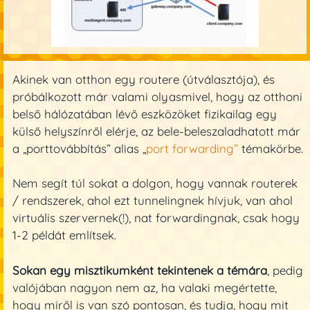
Akinek van otthon egy routere (útválasztója), és
próbálkozott már valami olyasmivel, hogy az otthoni
belső hálózatában lévő eszközöket fizikailag egy
külső helyszínről elérje, az bele-beleszaladhatott már
a „porttovábbítás” alias „
port forwarding”
témakörbe.
Nem segít túl sokat a dolgon, hogy vannak routerek
/ rendszerek, ahol ezt tunnelingnek hívjuk, van ahol
virtuális szervernek(!), nat forwardingnak, csak hogy
1-2 példát említsek.
Sokan egy misztikumként tekintenek a témára
, pedig
valójában nagyon nem az, ha valaki megértette,
hogy miről is van szó pontosan, és tudja, hogy mit