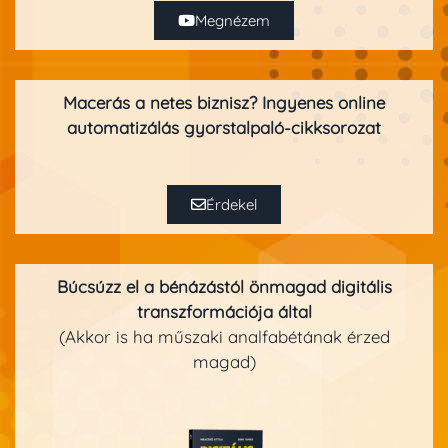
Megnézem
Macerás a netes biznisz? Ingyenes online
automatizálás gyorstalpaló-cikksorozat
Érdekel
Búcsúzz el a bénázástól önmagad
digitális
transzformációja által
(Akkor is ha műszaki analfabétának érzed
magad)