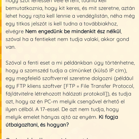
hogy szót lehessen vele érteni, tudnia kell
bemutatkoznia, hogy kit keres, és mit szeretne, aztán
lehet hogy rajta kell lennie a vendéglistán, néha még
egy titkos jelszót is kell tudna a továbbiakhoz,
elvégre
Nem engedünk be mindenkit ész nélkül
,
szóval ha a fentieket nem tudja valaki, akkor gond
van.
Szóval a fenti eset a mi példánkban úgy történhetne,
hogy a szomszéd tudja a címünket (külső IP cím),
egy megfelelő szoftverrel szeretne dolgozni (például
egy FTP kliens szoftver [FTP = File Transfer Protocol,
fájlátvitelre létrehozott hálózati protokoll]), és tudja
azt, hogy az én PC-m melyik csengővel érhető el
ilyen célból. A 17-essel. De azt nem tudja, hogy
melyik emelet hányas ajtó az enyém.
Ki fogja
útbaigazítani, és hogyan?