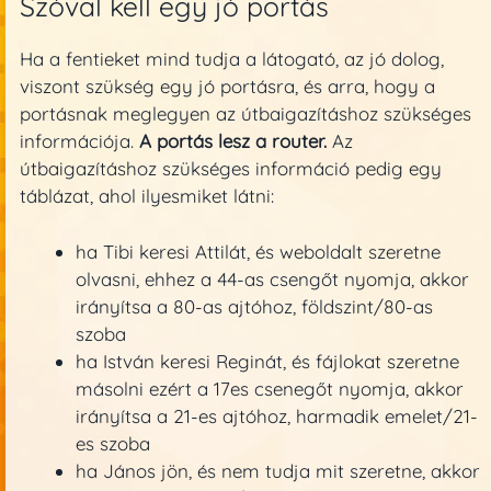
Szóval kell egy jó portás
Ha a fentieket mind tudja a látogató, az jó dolog,
viszont szükség egy jó portásra, és arra, hogy a
portásnak meglegyen az útbaigazításhoz szükséges
információja.
A portás lesz a router.
Az
útbaigazításhoz szükséges információ pedig egy
táblázat, ahol ilyesmiket látni:
ha Tibi keresi Attilát, és weboldalt szeretne
olvasni, ehhez a 44-as csengőt nyomja, akkor
irányítsa a 80-as ajtóhoz, földszint/80-as
szoba
ha István keresi Reginát, és fájlokat szeretne
másolni ezért a 17es csenegőt nyomja, akkor
irányítsa a 21-es ajtóhoz, harmadik emelet/21-
es szoba
ha János jön, és nem tudja mit szeretne, akkor