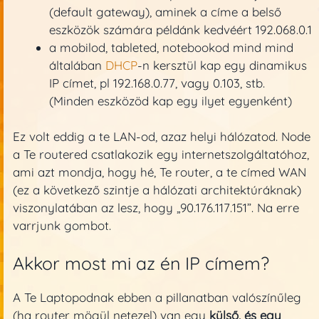
(default gateway), aminek a címe a belső
eszközök számára példánk kedvéért 192.068.0.1
a mobilod, tableted, notebookod mind mind
általában
DHCP
-n kersztül kap egy dinamikus
IP címet, pl 192.168.0.77, vagy 0.103, stb.
(Minden eszközöd kap egy ilyet egyenként)
Ez volt eddig a te LAN-od, azaz helyi hálózatod. Node
a Te routered csatlakozik egy internetszolgáltatóhoz,
ami azt mondja, hogy hé, Te router, a te címed WAN
(ez a következő szintje a hálózati architektúráknak)
viszonylatában az lesz, hogy „90.176.117.151”. Na erre
varrjunk gombot.
Akkor most mi az én IP címem?
A Te Laptopodnak ebben a pillanatban valószínűleg
(ha router mögül netezel) van egy
külső, és egy