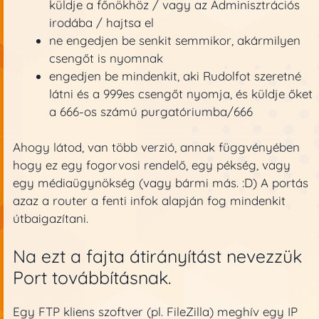
küldje a főnökhöz / vagy az Adminisztrációs
irodába / hajtsa el
ne engedjen be senkit semmikor, akármilyen
csengőt is nyomnak
engedjen be mindenkit, aki Rudolfot szeretné
látni és a 999es csengőt nyomja, és küldje őket
a 666-os számú purgatóriumba/666
Ahogy látod, van több verzió, annak függvényében
hogy ez egy fogorvosi rendelő, egy pékség, vagy
egy médiaügynökség (vagy bármi más. :D) A portás
azaz a router a fenti infok alapján fog mindenkit
útbaigazítani.
Na ezt a fajta átirányítást nevezzük
Port továbbításnak.
Egy FTP kliens szoftver (pl. FileZilla) meghív egy IP