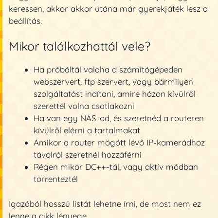
keressen, akkor akkor utána már gyerekjáték lesz a
beállítás.
Mikor találkozhattál vele?
Ha próbáltál valaha a számítógépeden
webszervert, ftp szervert, vagy bármilyen
szolgáltatást indítani, amire házon kívülről
szerettél volna csatlakozni
Ha van egy NAS-od, és szeretnéd a routeren
kívülről elérni a tartalmakat
Amikor a router mögött lévő IP-kamerádhoz
távolról szeretnél hozzáférni
Régen mikor DC++-tál, vagy aktív módban
torrenteztél
Igazából hosszú listát lehetne írni, de most nem ez
lenne a cikk lényege.