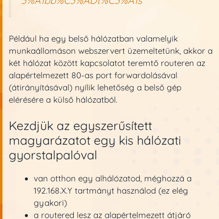
3%A1bb%C3%ADt%C3%A1s
Például ha egy belső hálózatban valamelyik
munkaállomáson webszervert üzemeltetünk, akkor a
két hálózat között kapcsolatot teremtő routeren az
alapértelmezett 80-as port forwardolásával
(átirányításával) nyílik lehetőség a belső gép
elérésére a külső hálózatból.
Kezdjük az egyszerűsített
magyarázatot egy kis hálózati
gyorstalpalóval
van otthon egy alhálózatod, méghozzá a
192.168.X.Y tartmányt használod (ez elég
gyakori)
a routered lesz az alapértelmezett átjáró