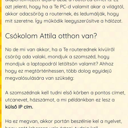
azt jelenti, hogy ha a Te PC-d valamit akar a világtól,
akkor odacsörög a routernek, és ledumálják, hogy
mit szeretne. Így működik leegyszerűsítve a hálózat.
Csókolom Attila otthon van?
No de mi van akkor, ha a Te routerednek kívülről
csörög oda valaki, mondjuk a szomszéd, hogy
mondjuk a laptopodról letöltsön valamit? Ahhoz
hogy ez megtörténhessen, több dolog egyidejű
megvalósulására van szükség:
A szomszédnak kell tudni első körben a pontos címet,
utcanevet, házszámot, a mi példánkban ez lesz a
külső IP cím.
Ha ez megvan, akkor portán beszélnie kel a nyelvet,